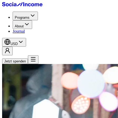
Programs
About
Journal
USD
Jetzt spenden