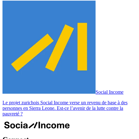
Social Income
Le projet zurichois Social Income verse un revenu de base à des
personnes en Sierra Leone. Est-ce l’avenir de la lutte contre la
pauvreté ?