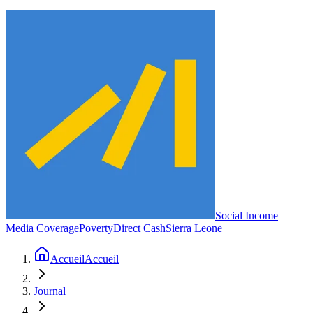
Social Income
Media Coverage
Poverty
Direct Cash
Sierra Leone
Accueil
Accueil
Journal