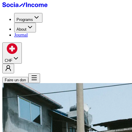
Programs
About
Journal
CHF
Faire un don