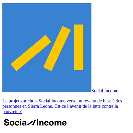
Social Income
Le projet zurichois Social Income verse un revenu de base à des
personnes en Sierra Leone. Est-ce l’avenir de la lutte contre la
pauvreté ?