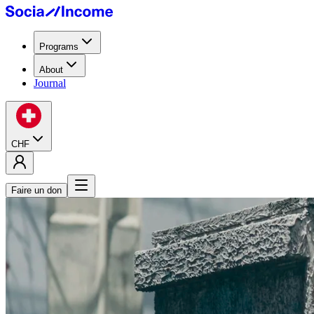
Programs
About
Journal
CHF
Faire un don