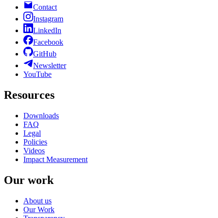
Contact
Instagram
LinkedIn
Facebook
GitHub
Newsletter
YouTube
Resources
Downloads
FAQ
Legal
Policies
Videos
Impact Measurement
Our work
About us
Our Work