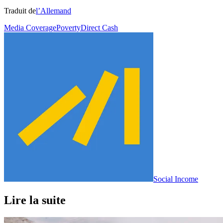
Traduit de
l’Allemand
Media Coverage
Poverty
Direct Cash
Social Income
Lire la suite