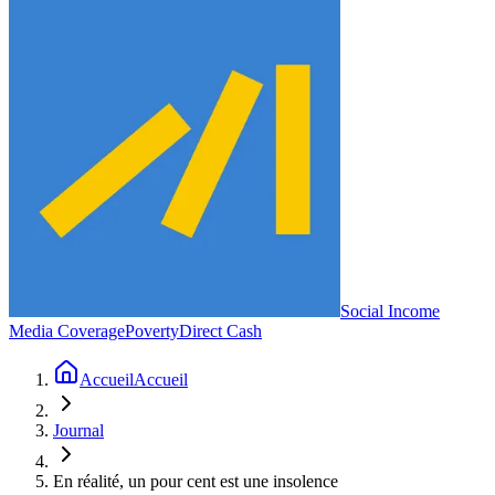
Social Income
Media Coverage
Poverty
Direct Cash
Accueil
Accueil
Journal
En réalité, un pour cent est une insolence