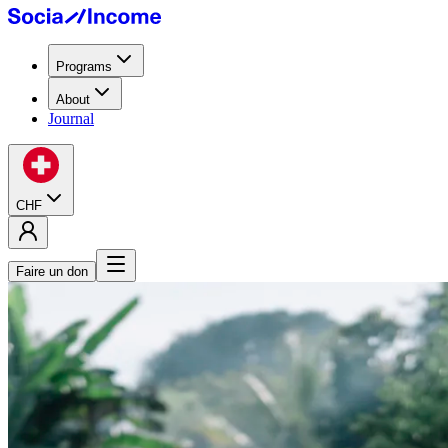
Programs
About
Journal
CHF
Faire un don