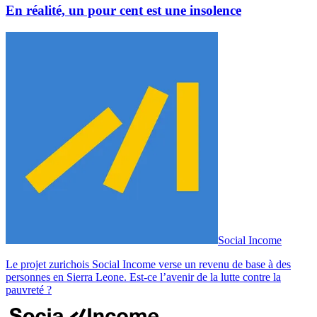
En réalité, un pour cent est une insolence
Social Income
Le projet zurichois Social Income verse un revenu de base à des
personnes en Sierra Leone. Est-ce l’avenir de la lutte contre la
pauvreté ?