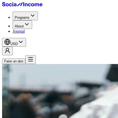
Programs
About
Journal
USD
Faire un don