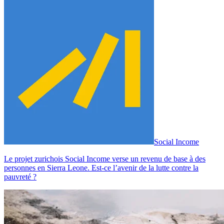
Social Income
Le projet zurichois Social Income verse un revenu de base à des
personnes en Sierra Leone. Est-ce l’avenir de la lutte contre la
pauvreté ?