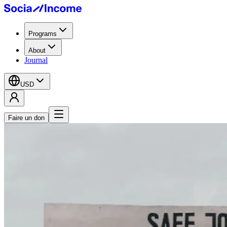
Programs
About
Journal
USD
Faire un don