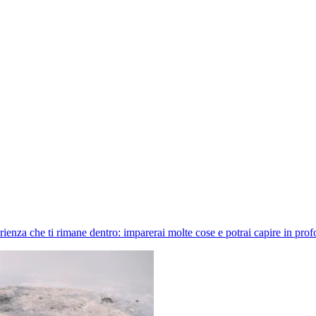
ienza che ti rimane dentro: imparerai molte cose e potrai capire in profo