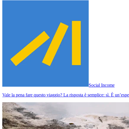
Social Income
Vale la pena fare questo viaggio? La risposta è semplice: sì. È un’esper