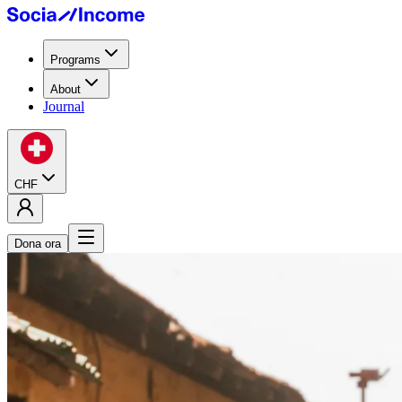
Programs
About
Journal
CHF
Dona ora