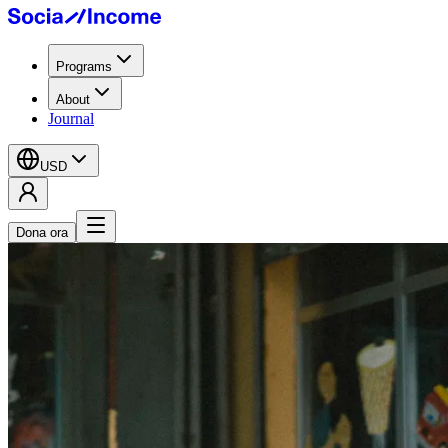
Programs
About
Journal
USD
Dona ora