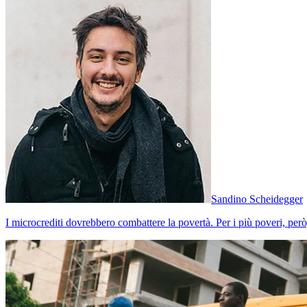
Sandino Scheidegger
I microcrediti dovrebbero combattere la povertà. Per i più poveri, per