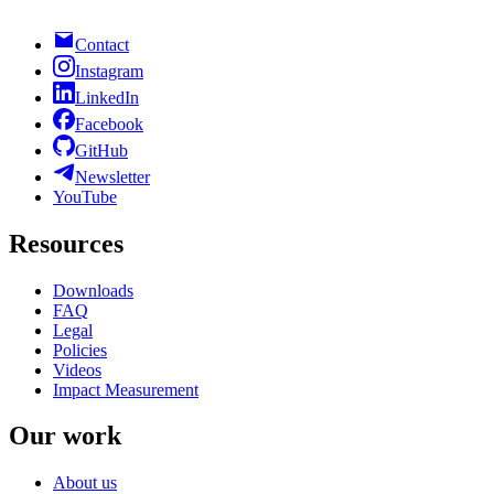
Contact
Instagram
LinkedIn
Facebook
GitHub
Newsletter
YouTube
Resources
Downloads
FAQ
Legal
Policies
Videos
Impact Measurement
Our work
About us