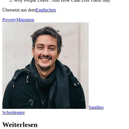
Why People Leave . And How Cash Lets Them Stay
Übersetzt aus dem
Englischen
Poverty
Migration
Sandino
Scheidegger
Weiterlesen