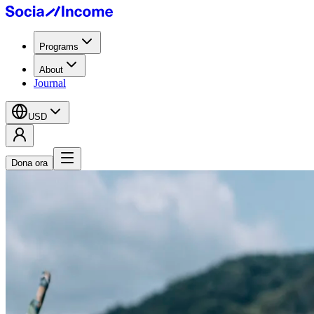
Programs
About
Journal
USD
Dona ora