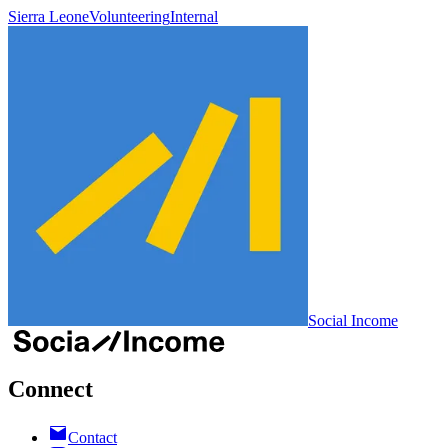
Sierra Leone
Volunteering
Internal
Social Income
Connect
Contact