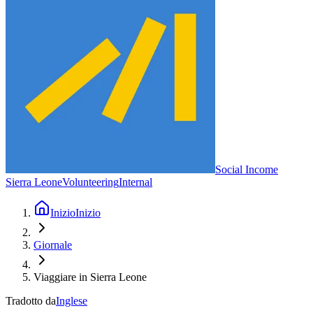
Social Income
Sierra Leone
Volunteering
Internal
Inizio
Inizio
Giornale
Viaggiare in Sierra Leone
Tradotto da
Inglese