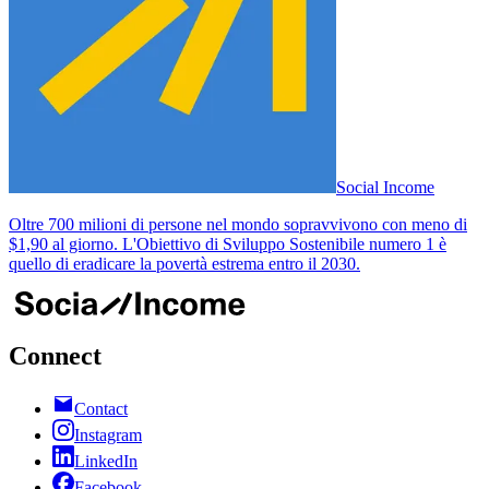
Social Income
Oltre 700 milioni di persone nel mondo sopravvivono con meno di
$1,90 al giorno. L'Obiettivo di Sviluppo Sostenibile numero 1 è
quello di eradicare la povertà estrema entro il 2030.
Connect
Contact
Instagram
LinkedIn
Facebook