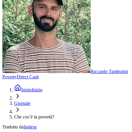
Riccardo Tamburini
Poverty
Direct Cash
Inizio
Inizio
Giornale
Che cos’è la povertà?
Tradotto da
Inglese