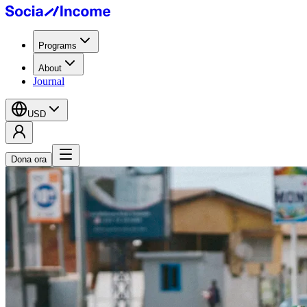
Programs
About
Journal
USD
Dona ora