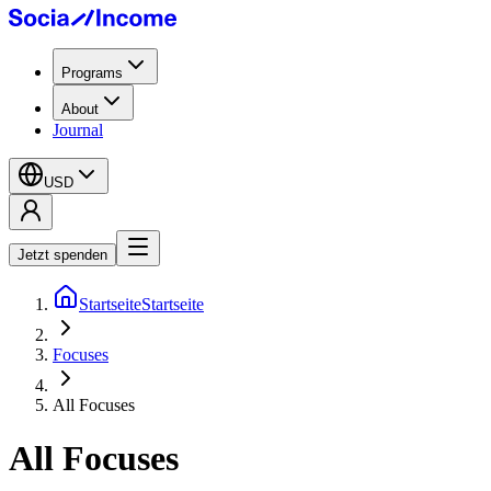
Programs
About
Journal
USD
Jetzt spenden
Startseite
Startseite
Focuses
All Focuses
All Focuses