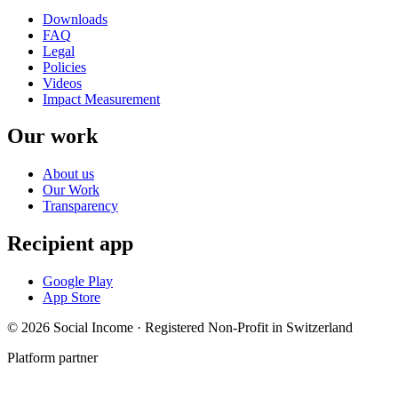
Downloads
FAQ
Legal
Policies
Videos
Impact Measurement
Our work
About us
Our Work
Transparency
Recipient app
Google Play
App Store
© 2026 Social Income · Registered Non-Profit in Switzerland
Platform partner