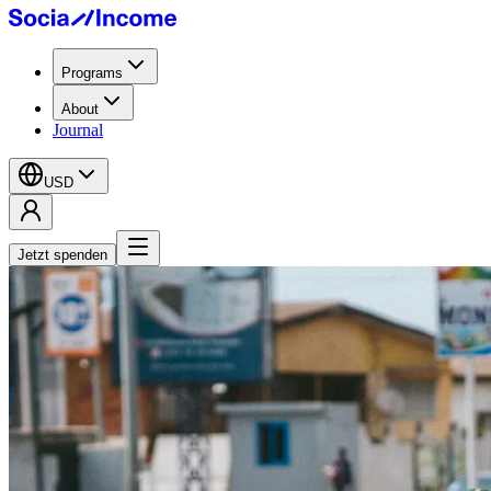
Programs
About
Journal
USD
Jetzt spenden