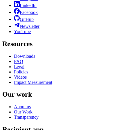
LinkedIn
Facebook
GitHub
Newsletter
YouTube
Resources
Downloads
FAQ
Legal
Policies
Videos
Impact Measurement
Our work
About us
Our Work
Transparency
Recipient app