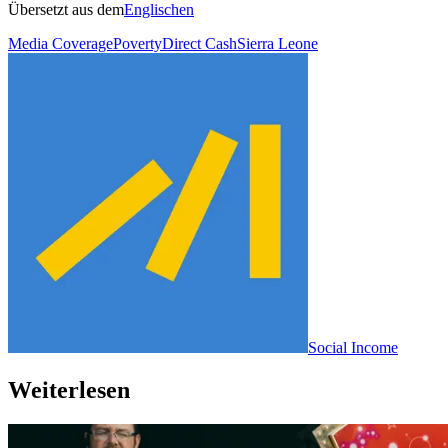
Übersetzt aus dem
Englischen
Media Coverage
Poverty
Direct Cash
Sierra Leone
Social Income
Weiterlesen